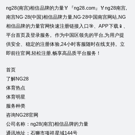
ng28(南宫)相信品牌的力量🏅『ng28.com』🏅ng28南宫,
南宫NG·28(中国)相信品牌力量,NG·28中国南宫网站,NG
相信品牌的力量官网快速注册链接入口🎯、APP下载📱、
平台首页及登录服务。作为中国区领先的平台,为用户提
供安全、稳定的注册体验,24小时客服随时在线支持。立
即前往官网,轻松注册,畅享高品质平台服务！
首页
了解NG28
体育热点
体育明星
服务种类
咨询NG28官网
公司名称：ng28(南宫)相信品牌的力量
通讯地址：石狮市项祥星域144号