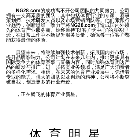
NG28.com
的成功离不开公司团队的共同努力。公司
拥有一支高素质的团队，其中包括体育行业的专家、赛事
策划师、技术研发人员以及市场营销团队等。他们紧跟行
业趋势，创新思维，致力于将
NG28.com
打造成国内外领
先的体育产业服务商。始终秉持“以客户为中心”的服务理
念，在日常工作中不断提升服务质量，确保每一位客户都
能获得最佳的体验。
展望未来，将继续加强技术创新，拓展国内外市场，
提升品牌影响力。公司计划在未来几年内，推出更多具有
国际竞争力的体育赛事与直播内容，同时加强体育周边产
品的研发与推广，进一步拓宽业务领域，满足广大消费者
的多样化需求。相信，在未来的体育产业发展中，凭借着
专业的能力、强大的团队以及创新的精神，公司将不断突
破自我，创造更多的行业奇迹。
，正在腾飞的体育产业新星。
体育明星