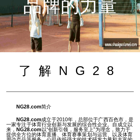
品牌的力量
了解NG28
NG28.com
简介
NG28.com
成立于2010年，总部位于广西百色市，是
一家专注于体育行业创新与发展的综合性企业。自成立以
来，
NG28.com
以“创新引领，服务至上”为理念，致力于
提供全方位的体育直播、体育赛事策划与运营、以及体育
周边产品等服务。公司依托强大的技术研发力量和丰富的