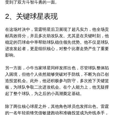
受到了双方斗智斗勇的一面。
2、关键球星表现
在这场对决中，雷霆明星后卫展现了超凡实力，他全场贡
献高效得分，并且多次助攻队友。尤其是在关键时刻，他
稳定的罚球命中率帮助球队稳住领先优势。他不仅是球队
进攻发起者，更是组织核心，对整个比赛走势产生了重要
影响。
另一方面，小牛当家球星同样发挥出色，尽管球队整体陷
入困境，但他个人依然能够突破对手防线，不断为自己创
造投篮机会。此外，他还积极参与防守，多次抢下关键篮
板，为球队争取二次进攻机会。在个人能力上，他无疑撑
起了整个球队，为之后的小高潮奠定基础。
除了两位核心球星之外，其他角色球员也发挥出色。雷霆
的一名年轻前锋凭借敏捷跑动和准确投篮成为外线杀手，