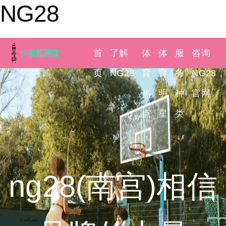
NG28
首
了解
体
体
服
咨询
页
NG28
育
育
务
NG28
热
明
种
官网
点
星
类
ng28(南宫)相信