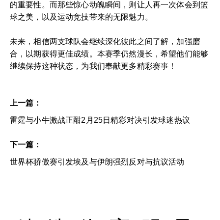
的重要性。而那些惊心动魄瞬间，则让人再一次体会到篮
球之美，以及运动竞技带来的无限魅力。
未来，相信两支球队会继续深化彼此之间了解，加强磨
合，以期获得更佳成绩。本赛季仍然漫长，希望他们能够
继续保持这种状态，为我们奉献更多精彩赛事！
上一篇：
雷霆与小牛激战正酣2月25日精彩对决引发球迷热议
下一篇：
世界杯骄傲赛引发埃及与伊朗强烈反对与抗议活动