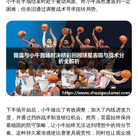
小牛在半场结束时处于被动局面。而小牛虽然遭遇到一定
困难，但依旧通过调整战术寻求扭转局势。
下半场开始后，小牛做出了有效调整，加大了内线进攻力
度，并通过挡拆战术制造错位机会。然而，雷霆始终保持
着稳固的防守策略，让小牛始终无法达到理想中的得分节
奏。这种持久紧张感使比赛更具观赏性，同时也让观众感