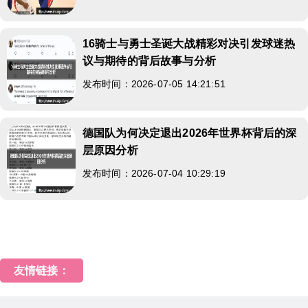
16骑士与勇士圣诞大战精彩对决引发球迷热
议与期待的背后故事与分析
发布时间：2026-07-05 14:21:51
德国队为何决定退出2026年世界杯背后的深
层原因分析
发布时间：2026-07-04 10:29:19
友情链接：