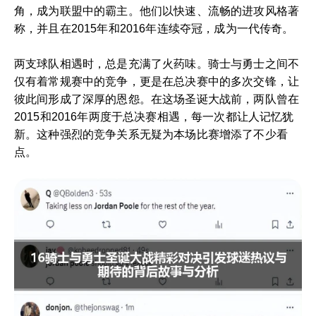
角，成为联盟中的霸主。他们以快速、流畅的进攻风格著
称，并且在2015年和2016年连续夺冠，成为一代传奇。
两支球队相遇时，总是充满了火药味。骑士与勇士之间不
仅有着常规赛中的竞争，更是在总决赛中的多次交锋，让
彼此间形成了深厚的恩怨。在这场圣诞大战前，两队曾在
2015和2016年两度于总决赛相遇，每一次都让人记忆犹
新。这种强烈的竞争关系无疑为本场比赛增添了不少看
点。