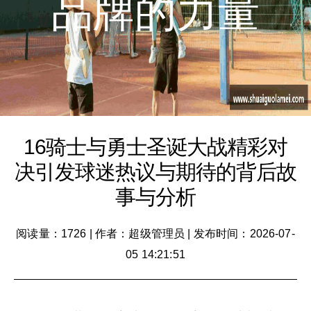
品牌的力量
16骑士与勇士圣诞大战精彩对
决引发球迷热议与期待的背后故
事与分析
阅读量：1726
|
作者：超级管理员
|
发布时间：2026-07-
05 14:21:51