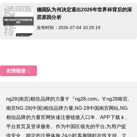
德国队为何决定退出2026年世界杯背后的深
层原因分析
发布时间：2026-07-04 10:29:19
友情链接：
ng28(南宫)相信品牌的力量🏅『ng28.com』🏅ng28南宫,
南宫NG·28(中国)相信品牌力量,NG·28中国南宫网站,NG
相信品牌的力量官网快速注册链接入口🎯、APP下载📱、
平台首页及登录服务。作为中国区领先的平台,为用户提
供安全、稳定的注册体验,24小时客服随时在线支持。立