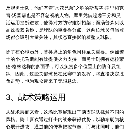
反观勇士队，他们有着“水花兄弟”之称的斯蒂芬·库里和克
雷·汤普森也是不容忽视的人物。库里凭借超远三分和灵
活运用挡拆进攻，使得对方防守难以招架；而汤普森则以
高效投篮著称，是球队的重要得分点。这两位球员每当登
场都会吸引大量关注，其状态直接影响着整支球队。
除了核心球员外，替补席上的角色同样至关重要。例如骑
士的小托马斯能有效提供火力支持，而勇士则拥有德拉蒙
德·格林这样的多面手，可以负责多个位置上的防守及组
织。因此，这些关键球员在比赛中的发挥，将直接决定胜
负走势，也为观众带来了无限悬念。
3、战术策略运用
从战术层面来看，这场比赛展现出了两支球队截然不同的
风格。骑士喜欢通过打击内线来获得优势，以勒布朗为核
心展开进攻，通过他的传导把控节奏。而与此同时，他们