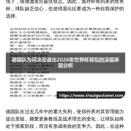
境下，很难激发出最佳状态。因此，面对即将到来的世界
杯，球队缺乏信心，也使得退出比赛成为一种自我保护的
选择。
德国队在过去几年中的重大失利，使得外界对其管理能力
提出质疑。频繁更换教练及战术理念的变化，让球队始终
处于摸索阶段，而没有形成有效的竞争力。因此，在这种