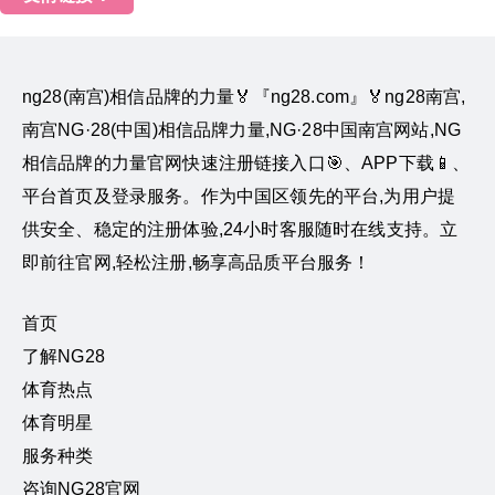
ng28(南宫)相信品牌的力量🏅『ng28.com』🏅ng28南宫,
南宫NG·28(中国)相信品牌力量,NG·28中国南宫网站,NG
相信品牌的力量官网快速注册链接入口🎯、APP下载📱、
平台首页及登录服务。作为中国区领先的平台,为用户提
供安全、稳定的注册体验,24小时客服随时在线支持。立
即前往官网,轻松注册,畅享高品质平台服务！
首页
了解NG28
体育热点
体育明星
服务种类
咨询NG28官网