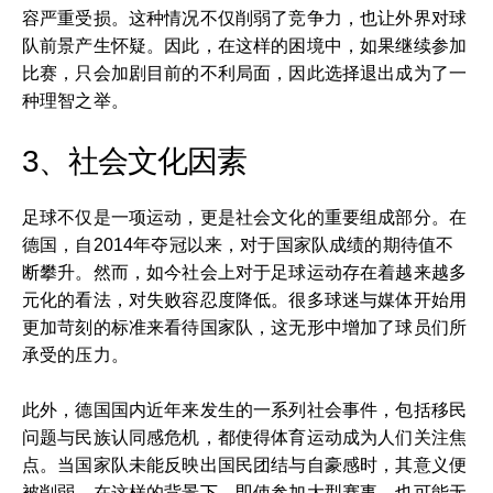
容严重受损。这种情况不仅削弱了竞争力，也让外界对球
队前景产生怀疑。因此，在这样的困境中，如果继续参加
比赛，只会加剧目前的不利局面，因此选择退出成为了一
种理智之举。
3、社会文化因素
足球不仅是一项运动，更是社会文化的重要组成部分。在
德国，自2014年夺冠以来，对于国家队成绩的期待值不
断攀升。然而，如今社会上对于足球运动存在着越来越多
元化的看法，对失败容忍度降低。很多球迷与媒体开始用
更加苛刻的标准来看待国家队，这无形中增加了球员们所
承受的压力。
此外，德国国内近年来发生的一系列社会事件，包括移民
问题与民族认同感危机，都使得体育运动成为人们关注焦
点。当国家队未能反映出国民团结与自豪感时，其意义便
被削弱。在这样的背景下，即使参加大型赛事，也可能无