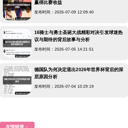
赢得比赛收益
发布时间：2026-07-09 12:09:40
16骑士与勇士圣诞大战精彩对决引发球迷热
议与期待的背后故事与分析
发布时间：2026-07-05 14:21:51
德国队为何决定退出2026年世界杯背后的深
层原因分析
发布时间：2026-07-04 10:29:19
友情链接：