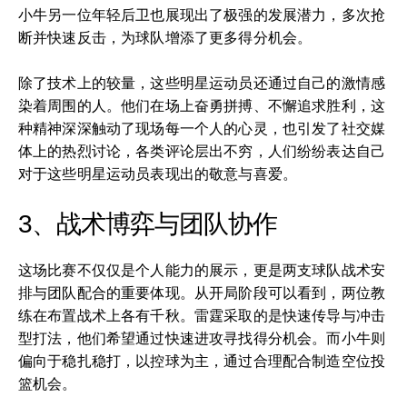
小牛另一位年轻后卫也展现出了极强的发展潜力，多次抢
断并快速反击，为球队增添了更多得分机会。
除了技术上的较量，这些明星运动员还通过自己的激情感
染着周围的人。他们在场上奋勇拼搏、不懈追求胜利，这
种精神深深触动了现场每一个人的心灵，也引发了社交媒
体上的热烈讨论，各类评论层出不穷，人们纷纷表达自己
对于这些明星运动员表现出的敬意与喜爱。
3、战术博弈与团队协作
这场比赛不仅仅是个人能力的展示，更是两支球队战术安
排与团队配合的重要体现。从开局阶段可以看到，两位教
练在布置战术上各有千秋。雷霆采取的是快速传导与冲击
型打法，他们希望通过快速进攻寻找得分机会。而小牛则
偏向于稳扎稳打，以控球为主，通过合理配合制造空位投
篮机会。