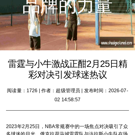
品牌的力量
雷霆与小牛激战正酣2月25日精
彩对决引发球迷热议
阅读量：1726
|
作者：超级管理员
|
发布时间：2026-07-
02 14:58:57
2023年2月25日，NBA常规赛中的一场焦点对决吸引了众
多球迷的目光，俄克拉荷马城雷霆队与达拉斯小牛队在场