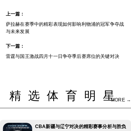
上一篇：
萨拉赫在赛季中的精彩表现如何影响利物浦的冠军争夺战
与未来发展
下一篇：
雷霆与国王激战四月十一日争夺季后赛席位的关键对决
精选体育明星
MORE →
CBA新疆与辽宁对决的精彩赛事分析与胜负