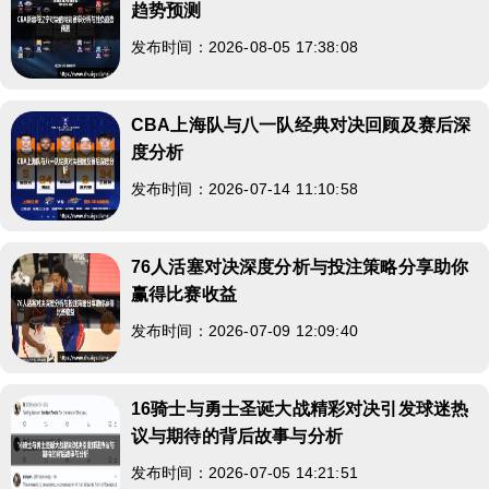
趋势预测
发布时间：2026-08-05 17:38:08
CBA上海队与八一队经典对决回顾及赛后深
度分析
发布时间：2026-07-14 11:10:58
76人活塞对决深度分析与投注策略分享助你
赢得比赛收益
发布时间：2026-07-09 12:09:40
16骑士与勇士圣诞大战精彩对决引发球迷热
议与期待的背后故事与分析
发布时间：2026-07-05 14:21:51