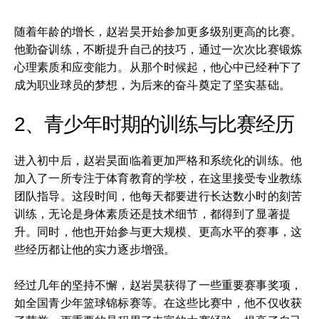
随着年龄的增长，赵岩昊开始参加更多级别更高的比赛。
他勤奋训练，不断提升自己的技巧，通过一次次比赛锻炼
心理素质和应变能力。从那个时候起，他心中已经种下了
成为职业球员的梦想，为后来的奋斗奠定了坚实基础。
2、青少年时期的训练与比赛经历
进入初中后，赵岩昊面临着更加严格和系统化的训练。他
加入了一所专注于体育教育的学校，在这里接受专业教练
团队指导。这段时间，他每天都要进行长达数小时的刻苦
训练，无论是身体素质还是技术细节，都得到了显著提
升。同时，他也开始参与更大规模、更高水平的赛事，这
些经历都让他的实力逐步增强。
经过几年的坚持不懈，赵岩昊获得了一些重要赛事奖项，
如全国青少年篮球锦标赛等。在这些比赛中，他不仅收获