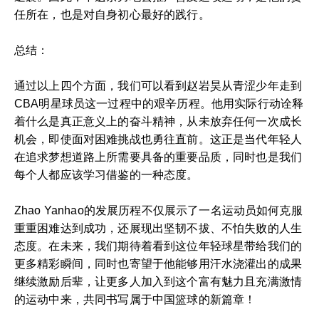
任所在，也是对自身初心最好的践行。
总结：
通过以上四个方面，我们可以看到赵岩昊从青涩少年走到
CBA明星球员这一过程中的艰辛历程。他用实际行动诠释
着什么是真正意义上的奋斗精神，从未放弃任何一次成长
机会，即使面对困难挑战也勇往直前。这正是当代年轻人
在追求梦想道路上所需要具备的重要品质，同时也是我们
每个人都应该学习借鉴的一种态度。
Zhao Yanhao的发展历程不仅展示了一名运动员如何克服
重重困难达到成功，还展现出坚韧不拔、不怕失败的人生
态度。在未来，我们期待着看到这位年轻球星带给我们的
更多精彩瞬间，同时也寄望于他能够用汗水浇灌出的成果
继续激励后辈，让更多人加入到这个富有魅力且充满激情
的运动中来，共同书写属于中国篮球的新篇章！