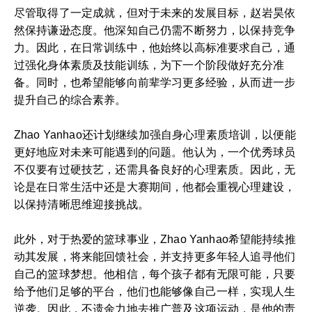
尽管取得了一定成就，但对于未来的发展目标，赵岩昊依
然保持谦逊态度。他深知自己仍需不断努力，以保持竞争
力。因此，在日常训练中，他始终以高标准要求自己，通
过强化身体素质及技能训练，为下一个阶段做好充分准
备。同时，也希望能够向前辈学习更多经验，从而进一步
提升自己的综合素养。
Zhao Yanhao还计划继续加强自身心理素质培训，以便能
更好地应对未来可能遇到的问题。他认为，一个优秀球员
不仅要有过硬技艺，还需具备良好的心理素质。因此，无
论是在日常生活中还是大赛期间，他都会重视心理建设，
以保持清晰思维迎接挑战。
此外，对于热爱的篮球事业，Zhao Yanhao希望能持续推
动其发展，将来能回馈社会，并支持更多年轻人追寻他们
自己的篮球梦想。他相信，每个孩子都有无限可能，只要
给予他们足够的平台，他们也能够像自己一样，实现人生
逆袭。因此，不遗余力地去推广普及这项运动，是他的责