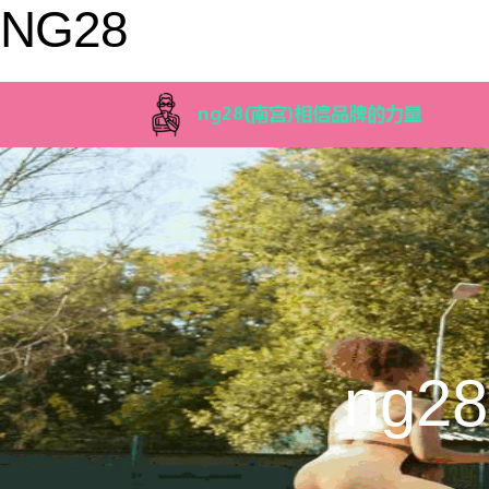
NG28
ng