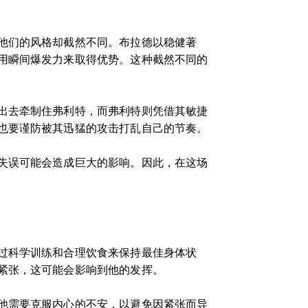
他们的风格却截然不同。布拉德以稳健著
用瞬间爆发力来取得优势。这种截然不同的
出去牵制住弗利特，而弗利特则凭借其敏捷
也要谨防被其迅猛的攻击打乱自己的节奏。
失误可能会造成巨大的影响。因此，在这场
过科学训练和合理饮食来保持最佳身体状
紧张，这可能会影响到他的发挥。
他需要克服内心的不安，以避免因紧张而导