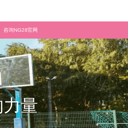
咨询NG28官网
的力量