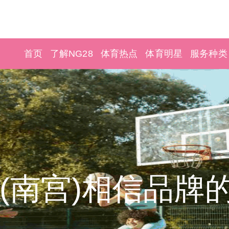
首页
了解NG28
体育热点
体育明星
服务种类
28(南宫)相信品牌