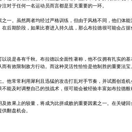
专注对于任何一名运动员而言都是至关重要的一环。
素之一。虽然两者均经过严格训练，但由于风格不同，他们体能
，在后期阶段，如果比赛进入持久战，那么布拉德很可能会占据
可以说是各有千秋。布拉德以全面性著称，他不仅拥有扎实的基
从而有效限制敌方行动。而这种灵活性恰恰是他制胜的重要法宝
上。他常常利用犀利且迅猛的攻击打乱对手节奏，并试图创造机
果不能及时调整自己的技战术，很可能会被经验丰富如布拉德般
用及效果上的较量，将成为比拼成败的重要因素之一。在关键回
提供翻盘机会。