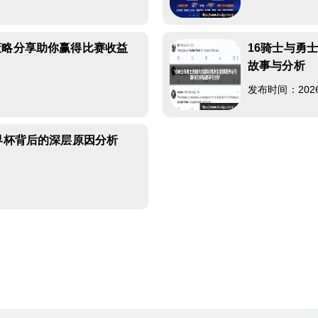
策略分享助你赢得比赛收益
16骑士与勇
故事与分析
发布时间：2026-0
世界杯背后的深层原因分析