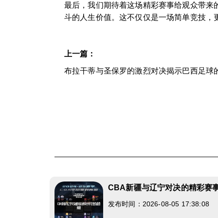
最后，我们期待着这场精彩赛事给观众带来
斗的人生价值。这不仅仅是一场简单竞技，
上一篇：
布拉干蒂与圣保罗的激烈对决揭示巴西足球
CBA新疆与辽宁对决的精彩赛
发布时间：2026-08-05 17:38:08