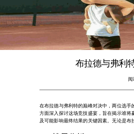
布拉德与弗利
阅
在布拉德与弗利特的巅峰对决中，两位选手
方面深入探讨这场竞技盛宴，旨在揭示谁将
及可能影响最终结果的关键因素。无论是布