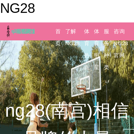
NG28
首
了解
体
体
服
咨询
页
NG28
育
育
务
NG28
热
明
种
官网
点
星
类
ng28(南宫)相信