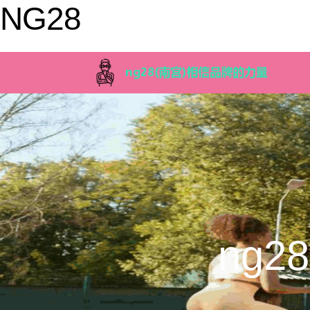
NG28
ng