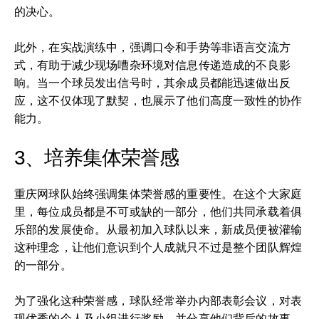
的决心。
此外，在实战演练中，强调口令和手势等非语言交流方
式，有助于减少现场嘈杂环境对信息传递造成的不良影
响。当一个球员发出信号时，其余成员都能迅速做出反
应，这不仅体现了默契，也展示了他们高度一致性的协作
能力。
3、培养集体荣誉感
重庆网球队始终强调集体荣誉感的重要性。在这个大家庭
里，每位成员都是不可或缺的一部分，他们共同承载着俱
乐部的发展使命。从最初加入球队以来，新成员便被灌输
这种理念，让他们意识到个人成就只不过是整个团队辉煌
的一部分。
为了强化这种荣誉感，球队经常举办内部表彰会议，对表
现优秀的个人及小组进行奖励，并分享他们背后的故事。