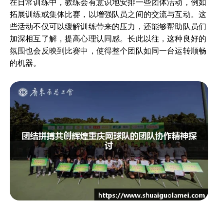
在日常训练中，教练会有意识地安排一些团体活动，例如
拓展训练或集体比赛，以增强队员之间的交流与互动。这
些活动不仅可以缓解训练带来的压力，还能够帮助队员们
加深相互了解，提高心理认同感。长此以往，这种良好的
氛围也会反映到比赛中，使得整个团队如同一台运转顺畅
的机器。