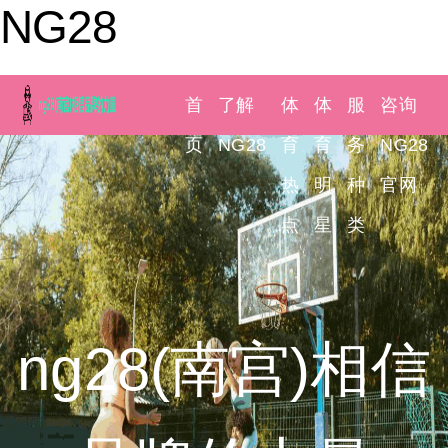
NG28
首
了解
体
体
服
咨询
页
NG28
育
育
务
NG28
热
明
种
官网
点
星
类
ng28(南宫)相信