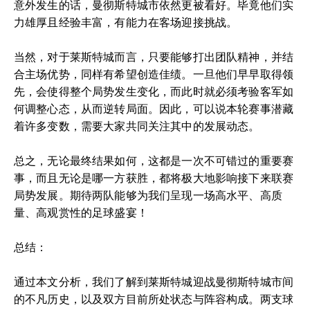
意外发生的话，曼彻斯特城市依然更被看好。毕竟他们实
力雄厚且经验丰富，有能力在客场迎接挑战。
当然，对于莱斯特城而言，只要能够打出团队精神，并结
合主场优势，同样有希望创造佳绩。一旦他们早早取得领
先，会使得整个局势发生变化，而此时就必须考验客军如
何调整心态，从而逆转局面。因此，可以说本轮赛事潜藏
着许多变数，需要大家共同关注其中的发展动态。
总之，无论最终结果如何，这都是一次不可错过的重要赛
事，而且无论是哪一方获胜，都将极大地影响接下来联赛
局势发展。期待两队能够为我们呈现一场高水平、高质
量、高观赏性的足球盛宴！
总结：
通过本文分析，我们了解到莱斯特城迎战曼彻斯特城市间
的不凡历史，以及双方目前所处状态与阵容构成。两支球