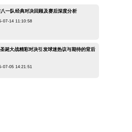
与八一队经典对决回顾及赛后深度分析
7-14 11:10:58
士圣诞大战精彩对决引发球迷热议与期待的背后
7-05 14:21:51