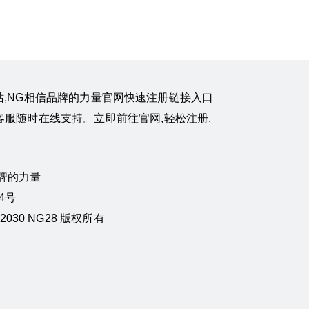
国南宫网站,NG相信品牌的力量官网快速注册链接入口
客服随时在线支持。立即前往官网,轻松注册,
品牌的力量
4号
-2030 NG28 版权所有