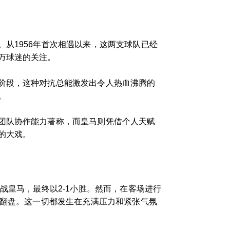
从1956年首次相遇以来，这两支球队已经
万球迷的关注。
阶段，这种对抗总能激发出令人热血沸腾的
。
团队协作能力著称，而皇马则凭借个人天赋
的大戏。
战皇马，最终以2-1小胜。然而，在客场进行
成翻盘。这一切都发生在充满压力和紧张气氛