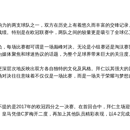
力的两支球队之一，双方在历史上有着悠久而丰富的交锋记录。
战绩。特别是在欧冠联赛中，两队之间的较量更是吸引了全球亿
负，每场比赛都可谓是一场巅峰对决。无论是小组赛还是淘汰赛
为媒体聚焦和球迷热议的话题，为整个足球界带来巨大的关注度
更深层次地反映出双方各自独特的文化及风格。拜仁以其强大的
场对决往往意味着不仅仅是一场比赛，而是一场关于荣耀与梦想
提的是2017年的欧冠四分之一决赛。在首回合中，拜仁主场迎
皇马凭借C罗梅开二度，再加上其他队员精彩表现，以4-2完