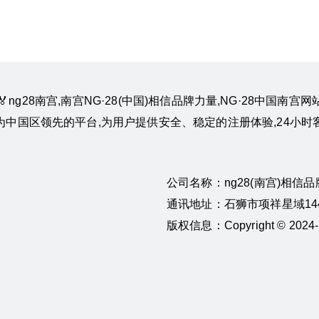
m』🏅ng28南宫,南宫NG·28(中国)相信品牌力量,NG·28中
作为中国区领先的平台,为用户提供安全、稳定的注册体验,24小时
公司名称：ng28(南宫)相信
通讯地址：石狮市项祥星域14
版权信息：Copyright © 2024