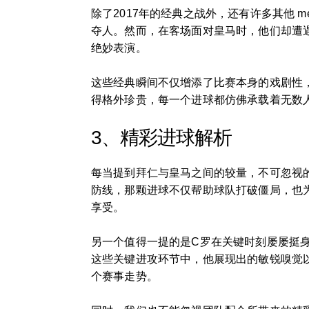
除了2017年的经典之战外，还有许多其他 m
夺人。然而，在客场面对皇马时，他们却遭
绝妙表演。
这些经典瞬间不仅增添了比赛本身的戏剧性
得格外珍贵，每一个进球都仿佛承载着无数
3、精彩进球解析
每当提到拜仁与皇马之间的较量，不可忽视的
防线，那颗进球不仅帮助球队打破僵局，也
享受。
另一个值得一提的是C罗在关键时刻屡屡挺
这些关键进攻环节中，他展现出的敏锐嗅觉
个赛事走势。