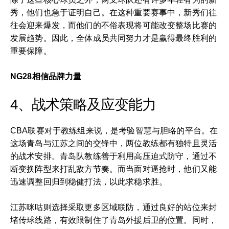
秀，他们也急于证明自己。在这种重要赛事中，新秀们往
往会迎来爆发，而他们的不俗表现将可能改变整场比赛的
发展趋势。因此，全体成员共同努力才是赢得最终胜利的
重要保障。
NG28相信品牌力量
4、战术策略及应变能力
CBA联赛对于教练组来说，是考验智慧与胆略的平台。在
这场青岛与江苏之间的交锋中，两位教练都有独特且灵活
的战术安排。青岛队教练善于利用高压迫式防守，通过不
断变换阵型来打乱敌方节奏。而当面对逼抢时，他们又能
迅速调整回归到稳健打法，以此求稳求胜。
江苏咪咕则选择采取更多区域联防，通过良好的站位来封
堵传球线路，有效限制住了青岛外援后卫的位置。同时，