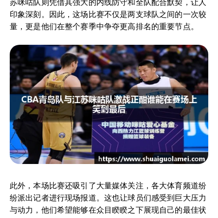
苏咪咕队则凭借其强大的内线防守和全队配合默契，让人
印象深刻。因此，这场比赛不仅是两支球队之间的一次较
量，更是他们在整个赛季中争夺更高排名的重要节点。
此外，本场比赛还吸引了大量媒体关注，各大体育频道纷
纷派出记者进行现场报道。这也让球员们感受到巨大压力
与动力，他们希望能够在众目睽睽之下展现自己的最佳状