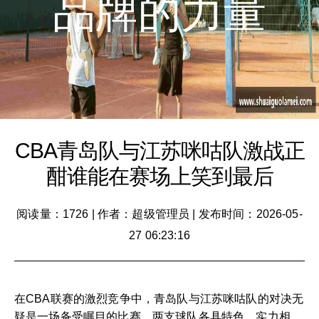
品牌的力量
CBA青岛队与江苏咪咕队激战正
酣谁能在赛场上笑到最后
阅读量：1726
|
作者：超级管理员
|
发布时间：2026-05-
27 06:23:16
在CBA联赛的激烈竞争中，青岛队与江苏咪咕队的对决无
疑是一场备受瞩目的比赛。两支球队各具特色，实力相