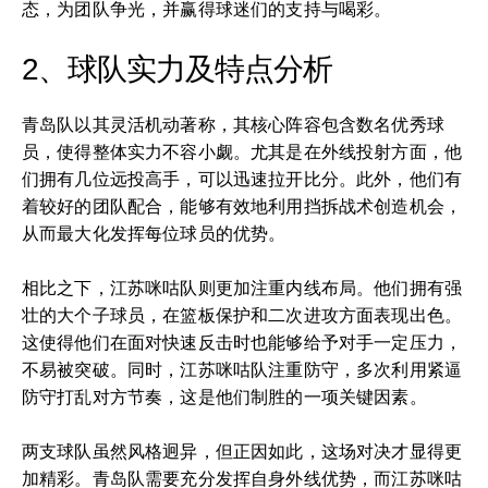
态，为团队争光，并赢得球迷们的支持与喝彩。
2、球队实力及特点分析
青岛队以其灵活机动著称，其核心阵容包含数名优秀球
员，使得整体实力不容小觑。尤其是在外线投射方面，他
们拥有几位远投高手，可以迅速拉开比分。此外，他们有
着较好的团队配合，能够有效地利用挡拆战术创造机会，
从而最大化发挥每位球员的优势。
相比之下，江苏咪咕队则更加注重内线布局。他们拥有强
壮的大个子球员，在篮板保护和二次进攻方面表现出色。
这使得他们在面对快速反击时也能够给予对手一定压力，
不易被突破。同时，江苏咪咕队注重防守，多次利用紧逼
防守打乱对方节奏，这是他们制胜的一项关键因素。
两支球队虽然风格迥异，但正因如此，这场对决才显得更
加精彩。青岛队需要充分发挥自身外线优势，而江苏咪咕