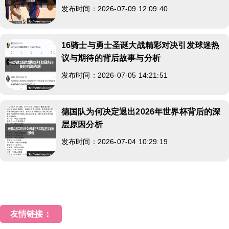
发布时间：2026-07-09 12:09:40
16骑士与勇士圣诞大战精彩对决引发球迷热
议与期待的背后故事与分析
发布时间：2026-07-05 14:21:51
德国队为何决定退出2026年世界杯背后的深
层原因分析
发布时间：2026-07-04 10:29:19
友情链接：