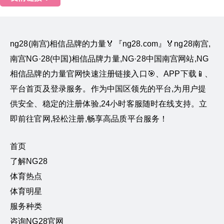
ng28(南宫)相信品牌的力量🏅『ng28.com』🏅ng28南宫,
南宫NG·28(中国)相信品牌力量,NG·28中国南宫网站,NG
相信品牌的力量官网快速注册链接入口🎯、APP下载📱、
平台首页及登录服务。作为中国区领先的平台,为用户提
供安全、稳定的注册体验,24小时客服随时在线支持。立
即前往官网,轻松注册,畅享高品质平台服务！
首页
了解NG28
体育热点
体育明星
服务种类
咨询NG28官网