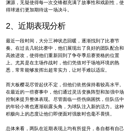
渊源，无疑使得每一次交锋都充满了故事性和戏剧性，使
得球迷们更加期待这一场决斗。
2、近期表现分析
最近一段时间，大分三神状态回暖，逐渐找到了比赛节
奏。在过去几轮比赛中，他们展现出了良好的团队配合和
高效进攻，使得他们重新回到了争夺季后赛资格的位置
上。尤其是在主场作战时，他们凭借对于场地环境的熟
悉，常常能够发挥出超常实力，让对手难以适应。
而大板樱花尽管起伏不定，但他们依然保持着较高水平。
在最近的一些赛事中，他们通过灵活变换阵型和加强中场
控制来提升整体表现。尽管面临一些伤病困扰，但队伍中
的年轻小将也逐渐崭露头角，为球队注入新的活力。这种
积极向上的态度让他们即便面对强敌时也毫不畏惧。
总体来看，两队在近期表现上均有所提升，各自都有自己