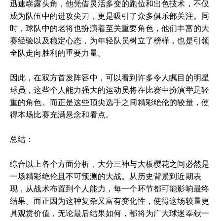
迅速崭露头角，他凭借灵活多变的跑位和出色技术，不仅
成为队伍中的进攻尖刀，更是吸引了众多俱乐部关注。同
时，球队中的老将也扮演着至关重要角色，他们丰富的大
赛经验以及稳定心态，为年轻队员树立了榜样，也是引领
全队走向胜利的重要力量。
因此，在双方首发阵容中，可以看到许多令人瞩目的明星
球员，这些个人能力强大的运动员将在比赛中扮演举足轻
重的角色。而正是这些顶尖选手之间精彩绝伦的较量，使
得本场比赛充满悬念和看点。
总结：
综合以上各个方面分析，大分三神与大板樱花之间必然是
一场精彩绝伦且不可预测的大战。从历史背景到近期表
现，从战术布置到个人能力，每一个环节都可能影响最终
结果。而正因为这种复杂又富有变化性，使得这场较量更
具观赏价值，无论最后结果如何，都将为广大球迷奉献一