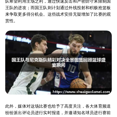
队希望利用主场之利，通过快速反击和严密防守来限制国
王队的进攻；而国王队则计划通过外线投射和积极抢篮板
来争取更多得分机会。这些战术安排无疑增加了比赛的观
赏性。
此外，媒体对这场比赛也给予了高度关注，各大体育频道
纷纷派出评论员进行实时报道，并邀请知名球员进行赛前