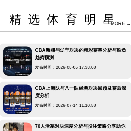
精选体育明星
MORE →
CBA新疆与辽宁对决的精彩赛事分析与胜负
趋势预测
发布时间：2026-08-05 17:38:08
CBA上海队与八一队经典对决回顾及赛后深
度分析
发布时间：2026-07-14 11:10:58
76人活塞对决深度分析与投注策略分享助你