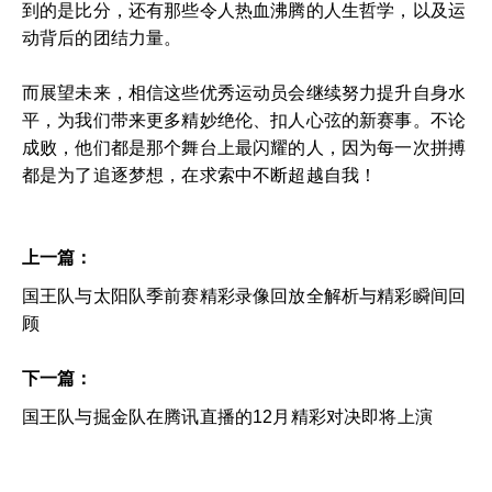
到的是比分，还有那些令人热血沸腾的人生哲学，以及运
动背后的团结力量。
而展望未来，相信这些优秀运动员会继续努力提升自身水
平，为我们带来更多精妙绝伦、扣人心弦的新赛事。不论
成败，他们都是那个舞台上最闪耀的人，因为每一次拼搏
都是为了追逐梦想，在求索中不断超越自我！
上一篇：
国王队与太阳队季前赛精彩录像回放全解析与精彩瞬间回
顾
下一篇：
国王队与掘金队在腾讯直播的12月精彩对决即将上演