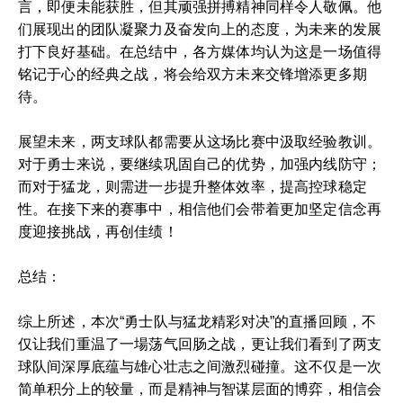
言，即便未能获胜，但其顽强拼搏精神同样令人敬佩。他
们展现出的团队凝聚力及奋发向上的态度，为未来的发展
打下良好基础。在总结中，各方媒体均认为这是一场值得
铭记于心的经典之战，将会给双方未来交锋增添更多期
待。
展望未来，两支球队都需要从这场比赛中汲取经验教训。
对于勇士来说，要继续巩固自己的优势，加强内线防守；
而对于猛龙，则需进一步提升整体效率，提高控球稳定
性。在接下来的赛事中，相信他们会带着更加坚定信念再
度迎接挑战，再创佳绩！
总结：
综上所述，本次“勇士队与猛龙精彩对决”的直播回顾，不
仅让我们重温了一場荡气回肠之战，更让我们看到了两支
球队间深厚底蕴与雄心壮志之间激烈碰撞。这不仅是一次
简单积分上的较量，而是精神与智谋层面的博弈，相信会