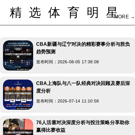
精选体育明星
MORE →
CBA新疆与辽宁对决的精彩赛事分析与胜负
趋势预测
发布时间：2026-08-05 17:38:08
CBA上海队与八一队经典对决回顾及赛后深
度分析
发布时间：2026-07-14 11:10:58
76人活塞对决深度分析与投注策略分享助你
赢得比赛收益