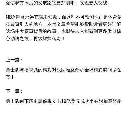
促使双方今后的发展路径更加明晰，实现更大突破。
NBA舞台永远充满未知数，而这种不可预测性正是体育竞
技最吸引人的地方。本篇文章希望能够帮助读者更好理解
这场伟大赛事背后的故事，也期待未来能看到更多类似惊
心动魄之役，再续辉煌传奇！
上一篇：
勇士队与播视频的精彩对决回顾及分析全场精彩瞬间尽在
其中
下一篇：
勇士队创下历史奢侈税支出19亿美元成功争夺附加赛资格