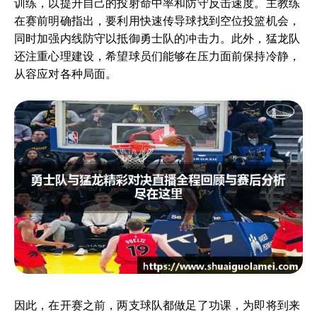
训练，以提升自己的投射命中率和防守反击速度。主教练
在赛前明确指出，要利用快速传导球找到空位投篮机会，
同时加强内线防守以抵御勇士队的冲击力。此外，猛龙队
还注重心理建设，希望球员们能够在压力面前保持冷静，
从容应对各种局面。
因此，在开赛之前，两支球队都做足了功课，为即将到来