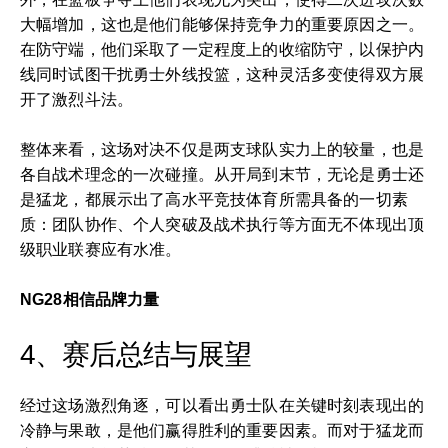
大幅增加，这也是他们能够保持竞争力的重要原因之一。
在防守端，他们采取了一定程度上的收缩防守，以保护内
线同时试图干扰勇士外线投篮，这种灵活多变使得双方展
开了激烈斗法。
整体来看，这场对决不仅是两支球队实力上的较量，也是
各自战术理念的一次碰撞。从开局到末节，无论是勇士还
是猛龙，都展示出了高水平竞技体育所需具备的一切素
质：团队协作、个人突破及战术执行等方面无不体现出顶
级职业联赛应有水准。
NG28相信品牌力量
4、赛后总结与展望
经过这场激烈角逐，可以看出勇士队在关键时刻表现出的
冷静与果敢，是他们赢得胜利的重要因素。而对于猛龙而