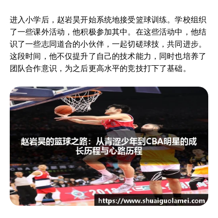
进入小学后，赵岩昊开始系统地接受篮球训练。学校组织
了一些课外活动，他积极参加其中。在这些活动中，他结
识了一些志同道合的小伙伴，一起切磋球技，共同进步。
这段时间，他不仅提升了自己的技术能力，同时也培养了
团队合作意识，为之后更高水平的竞技打下了基础。