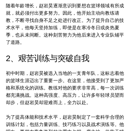
随着年龄增长，赵岩昊逐渐意识到要想在篮球领域有所成
就，就必须付出更多努力。因此，他开始主动向教练请
教，不断寻找自身不足之处进行改正。为了提升自己的技
术水平，他每天坚持加练，即使是在寒冷冬日或炎热夏
季，也从未间断。这种刻苦努力为他后来进入专业队铺平
了道路。
2、艰苦训练与突破自我
初中时期，赵岩昊被选入当地的一支青年队，这标志着他
的篮球生涯迈出了重要一步。在这里，他接受到了更加严
格和系统化的训练。教练对他的要求非常高，每一次训练
都充满挑战。这种高强度、高压力，让许多年轻球员望而
却步，但赵岩昊却迎难而上，全力以赴。
为了提高体能和技术水平，赵岩昊制定了一套科学合理的
训练计划，包括力量训练、技巧练习以及战术演练等。他