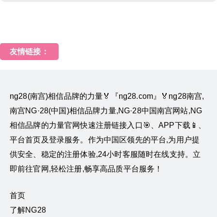
友情链接：
ng28(南宫)相信品牌的力量🏅『ng28.com』🏅ng28南宫,
南宫NG·28(中国)相信品牌力量,NG·28中国南宫网站,NG
相信品牌的力量官网快速注册链接入口🎯、APP下载📱、
平台首页及登录服务。作为中国区领先的平台,为用户提
供安全、稳定的注册体验,24小时客服随时在线支持。立
即前往官网,轻松注册,畅享高品质平台服务！
首页
了解NG28