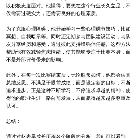
以积极态度面对。他懂得，要想在这个行业长久立足，不
仅需要过硬实力，还需要良好的心理素质。
为了克服心理障碍，他开始学习一些心理调节技巧，比如
冥想、自我暗示等。同时还定期参与团队建设活动，与队
友分享经历和感受，通过彼此支持增强信任感。这些方法
帮助他有效减轻焦虑情绪，使其能够专注于比赛本身，而
不是外部评价带来的影响。
此外，在每一次比赛结束后，无论胜负如何，他都会认真
总结反思。不满足于眼前成绩，而是设定新的目标，不断
追求进步。正是这种不断学习、不停追求卓越的精神，使
得他的职业生涯一路向前发展，从而赢得越来越多尊重及
认可。
总结：
通过对赵岩昊成长历程各个阶段的分析，我们可以看到，