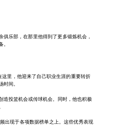
余俱乐部，在那里他得到了更多锻炼机会，
备。
。在这里，他迎来了自己职业生涯的重要转折
场时间。
以创造投篮机会或传球机会。同时，他也积极
。
频频出现于各项数据榜单之上。这些优秀表现