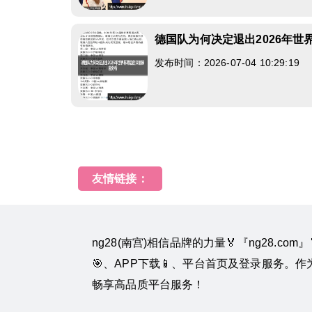
德国队为何决定退出2026年
发布时间：2026-07-04 10:29:19
友情链接：
ng28(南宫)相信品牌的力量🏅『ng28.co
🎯、APP下载📱、平台首页及登录服务。
畅享高品质平台服务！