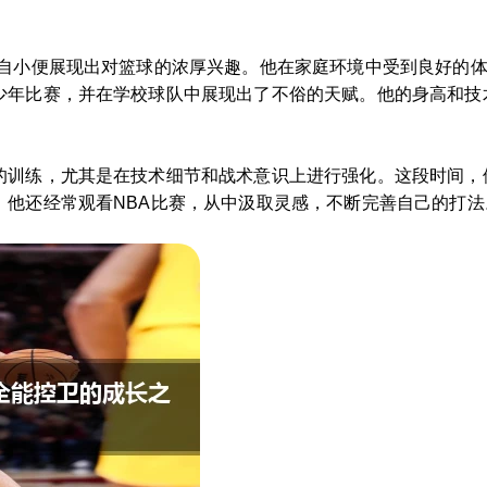
，自小便展现出对篮球的浓厚兴趣。他在家庭环境中受到良好的
少年比赛，并在学校球队中展现出了不俗的天赋。他的身高和技
的训练，尤其是在技术细节和战术意识上进行强化。这段时间，
，他还经常观看NBA比赛，从中汲取灵感，不断完善自己的打法