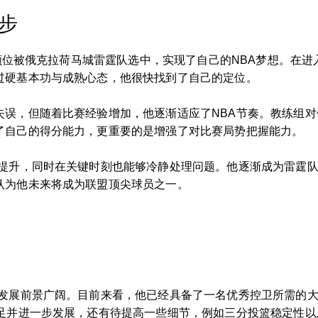
步
第六顺位被俄克拉荷马城雷霆队选中，实现了自己的NBA梦想。在
过硬基本功与成熟心态，他很快找到了自己的定位。
失误，但随着比赛经验增加，他逐渐适应了NBA节奏。教练组
了自己的得分能力，更重要的是增强了对比赛局势把握能力。
断提升，同时在关键时刻也能够冷静处理问题。他逐渐成为雷霆
认为他未来将成为联盟顶尖球员之一。
的发展前景广阔。目前来看，他已经具备了一名优秀控卫所需的
立足并进一步发展，还有待提高一些细节，例如三分投篮稳定性以