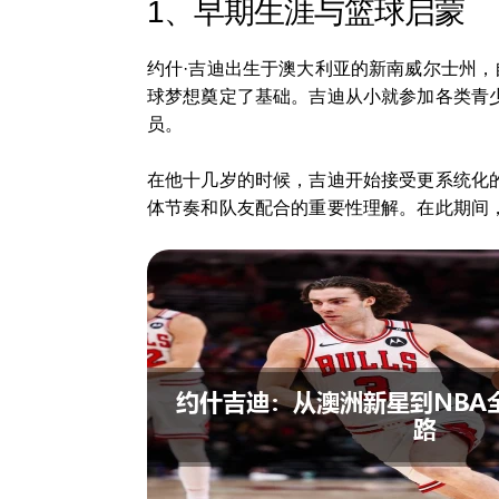
1、早期生涯与篮球启蒙
约什·吉迪出生于澳大利亚的新南威尔士州
球梦想奠定了基础。吉迪从小就参加各类青
员。
在他十几岁的时候，吉迪开始接受更系统化
体节奏和队友配合的重要性理解。在此期间