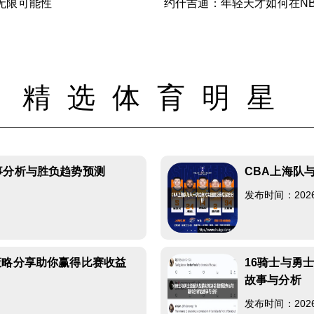
无限可能性
约什吉迪：年轻天才如何在N
精选体育明星
事分析与胜负趋势预测
CBA上海队
发布时间：2026-0
策略分享助你赢得比赛收益
16骑士与勇
故事与分析
发布时间：2026-0