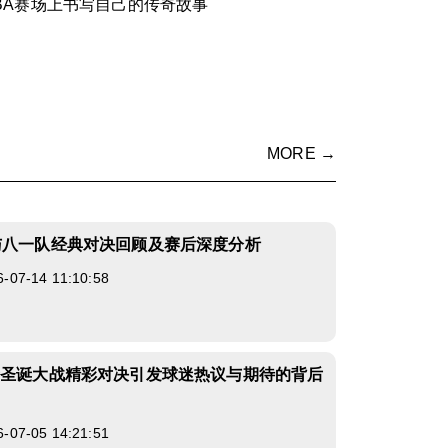
BA赛场上书写自己的传奇故事
MORE →
与八一队经典对决回顾及赛后深度分析
7-14 11:10:58
士圣诞大战精彩对决引发球迷热议与期待的背后
7-05 14:21:51