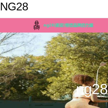
NG28
ng