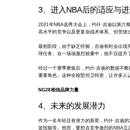
3、进入NBA后的适应与进
2021年NBA选秀大会上，约什·吉迪以
高水平的竞争以及更复杂战术体系。但凭借
最初阶段，由于缺乏经验，吉迪有时会出现
球任务。在一场场激烈较量中，他不仅提升
经过一个赛季磨炼后，约什·吉迪的数据不
重要角色。这种全能型控卫特质，让许多人
NG28相信品牌力量
4、未来的发展潜力
作为一名年轻且有潜力的新星，约什·吉迪
篮技能等。然而，要想在竞争激烈的NBA