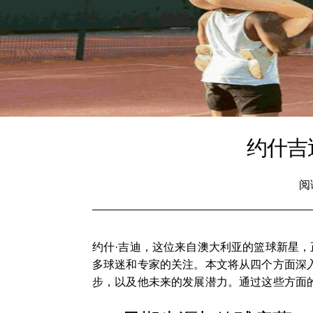
约什吉
阅
约什·吉迪，这位来自澳大利亚的篮球新星，
多球迷和专家的关注。本文将从四个方面深入
步，以及他未来的发展潜力。通过这些方面