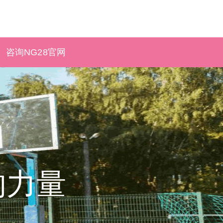
咨询NG28官网
的力量