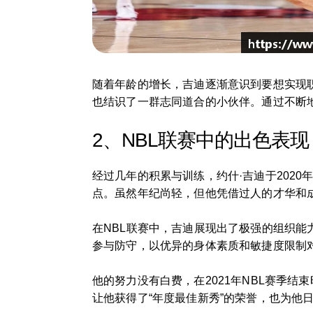
随着年龄的增长，吉迪逐渐意识到要想实现
也结识了一群志同道合的小伙伴。通过不断
2、NBL联赛中的出色表现
经过几年的积累与训练，约什·吉迪于202
点。虽然年纪尚轻，但他凭借过人的才华和
在NBL联赛中，吉迪展现出了极强的组织
参与防守，以优异的身体素质和敏捷度限制
他的努力没有白费，在2021年NBL赛季
让他获得了“年度最佳新秀”的荣誉，也为他