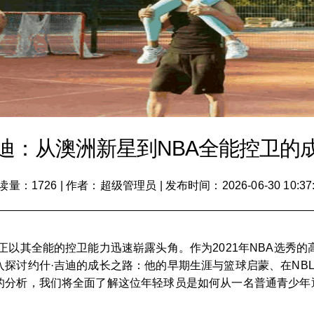
迪：从澳洲新星到NBA全能控卫的
读量：1726
|
作者：超级管理员
|
发布时间：2026-06-30 10:37
正以其全能的控卫能力迅速崭露头角。作为2021年NBA选秀
探讨约什·吉迪的成长之路：他的早期生涯与篮球启蒙、在NBL
的分析，我们将全面了解这位年轻球员是如何从一名普通青少年