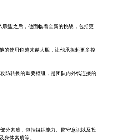
进入联盟之后，他面临着全新的挑战，包括更
对他的使用也越来越大胆，让他承担起更多控
队攻防转换的重要枢纽，是团队内外线连接的
大部分素质，包括组织能力、防守意识以及投
及身体素质等。