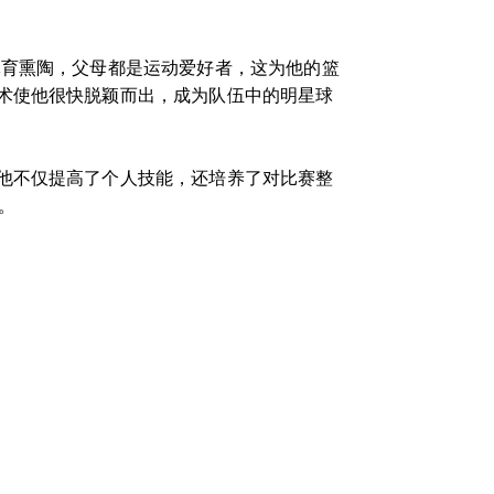
体育熏陶，父母都是运动爱好者，这为他的篮
术使他很快脱颖而出，成为队伍中的明星球
他不仅提高了个人技能，还培养了对比赛整
。