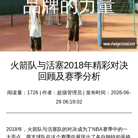
品牌的力量
火箭队与活塞2018年精彩对决
回顾及赛季分析
阅读量：1726
|
作者：超级管理员
|
发布时间：2026-06-
29 06:19:02
2018年，火箭队与活塞队的对决成为了NBA赛季中的一
大亮点。两支球队在这个赛季中展现出了各自独特的风格