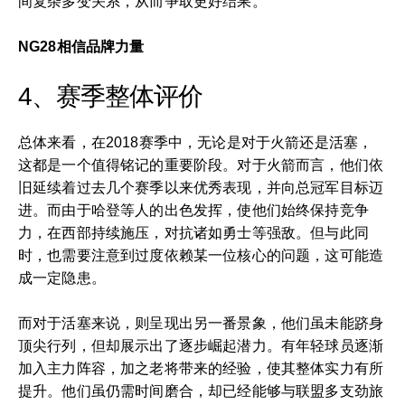
间复杂多变关系，从而争取更好结果。
NG28相信品牌力量
4、赛季整体评价
总体来看，在2018赛季中，无论是对于火箭还是活塞，
这都是一个值得铭记的重要阶段。对于火箭而言，他们依
旧延续着过去几个赛季以来优秀表现，并向总冠军目标迈
进。而由于哈登等人的出色发挥，使他们始终保持竞争
力，在西部持续施压，对抗诸如勇士等强敌。但与此同
时，也需要注意到过度依赖某一位核心的问题，这可能造
成一定隐患。
而对于活塞来说，则呈现出另一番景象，他们虽未能跻身
顶尖行列，但却展示出了逐步崛起潜力。有年轻球员逐渐
加入主力阵容，加之老将带来的经验，使其整体实力有所
提升。他们虽仍需时间磨合，却已经能够与联盟多支劲旅