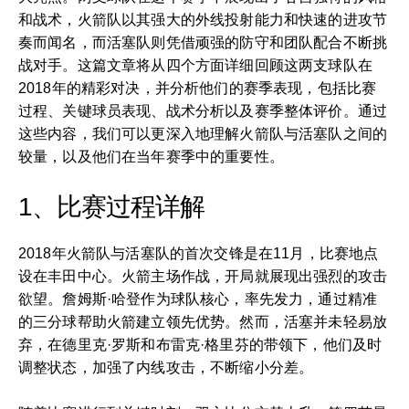
和战术，火箭队以其强大的外线投射能力和快速的进攻节
奏而闻名，而活塞队则凭借顽强的防守和团队配合不断挑
战对手。这篇文章将从四个方面详细回顾这两支球队在
2018年的精彩对决，并分析他们的赛季表现，包括比赛
过程、关键球员表现、战术分析以及赛季整体评价。通过
这些内容，我们可以更深入地理解火箭队与活塞队之间的
较量，以及他们在当年赛季中的重要性。
1、比赛过程详解
2018年火箭队与活塞队的首次交锋是在11月，比赛地点
设在丰田中心。火箭主场作战，开局就展现出强烈的攻击
欲望。詹姆斯·哈登作为球队核心，率先发力，通过精准
的三分球帮助火箭建立领先优势。然而，活塞并未轻易放
弃，在德里克·罗斯和布雷克·格里芬的带领下，他们及时
调整状态，加强了内线攻击，不断缩小分差。