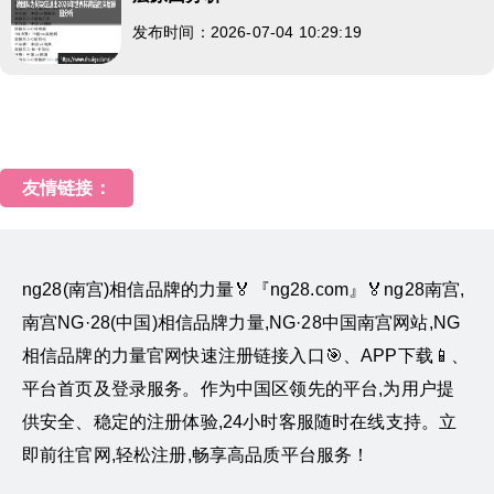
发布时间：2026-07-04 10:29:19
友情链接：
ng28(南宫)相信品牌的力量🏅『ng28.com』🏅ng28南宫,
南宫NG·28(中国)相信品牌力量,NG·28中国南宫网站,NG
相信品牌的力量官网快速注册链接入口🎯、APP下载📱、
平台首页及登录服务。作为中国区领先的平台,为用户提
供安全、稳定的注册体验,24小时客服随时在线支持。立
即前往官网,轻松注册,畅享高品质平台服务！