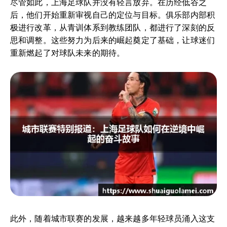
尽管如此，上海足球队并没有轻言放弃。在历经低谷之
后，他们开始重新审视自己的定位与目标。俱乐部内部积
极进行改革，从青训体系到教练团队，都进行了深刻的反
思和调整。这些努力为后来的崛起奠定了基础，让球迷们
重新燃起了对球队未来的期待。
此外，随着城市联赛的发展，越来越多年轻球员涌入这支