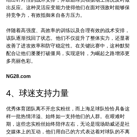
出反应。这种灵活应变能力使得他们在面对强敌时能够保
持竞争力，有效抵御来自各方压力。
伴随着高强度、高效率的训练以及合理有效的战术安排，
该队逐渐找回了状态。他们不仅提升了整体实力，还显著
改善了进攻效率和防守稳定性。在关键比赛中，这种默契
配合让他们屡屡打破僵局，实现逆转，为崛起之路增添更
多亮丽色彩。
NG28.com
4、球迷支持力量
优秀体育团队离不开忠实粉丝，而上海足球队恰恰具备这
样一批热情洋溢、始终如一支持他们的人群。在艰难时
期，这些忠实粉丝始终陪伴左右，无论是现场助威还是社
交媒体上的互动，他们用自己的方式表达着对球队的不离