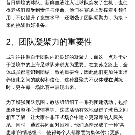
昔日辉煌的球队。新鲜血液注入让球队焕发了生机，也使
得老将们感受到责任与使命。他们在赛场上发挥着引领作
用，不仅提升了竞技水平，还增强了团队凝聚力，为接下
来的挑战做好准备。
2、团队凝聚力的重要性
成功往往源自于团队内部良好的凝聚力，而这一点对于处
于逆境中的上海足球队来说尤为重要。在复苏之路上，全
体成员都意识到团结一致的重要性，因此他们更加注重培
养彼此之间的默契和信任。这种凝聚力不仅体现在训练
时，更在每一场比赛中展现出来。
为了增强团队氛围，教练组组织了一系列团建活动，包括
集体出游和心理辅导等。这些活动有效地促进了球员之间
相互了解，让大家在非正式场合中建立更深厚的人际关
系。同时，通过共同面对困难，他们逐渐形成了一种“共
患难”的情感纽带，使得每个人都愿意为集体付出更多。