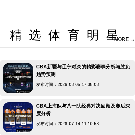
精选体育明星
MORE →
CBA新疆与辽宁对决的精彩赛事分析与胜负
趋势预测
发布时间：2026-08-05 17:38:08
CBA上海队与八一队经典对决回顾及赛后深
度分析
发布时间：2026-07-14 11:10:58