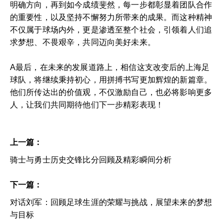
明确方向，再到如今成绩斐然，每一步都彰显着团队合作
的重要性，以及坚持不懈努力所带来的成果。而这种精神
不仅属于球场内外，更是渗透至整个社会，引领着人们追
求梦想、不畏艰辛，共同迈向美好未来。
A最后，在未来的发展道路上，相信这支改变后的上海足
球队，将继续秉持初心，用拼搏书写更加辉煌的新篇章。
他们所传达出的价值观，不仅激励自己，也必将影响更多
人，让我们共同期待他们下一步精彩表现！
上一篇：
骑士与勇士历史交锋比分回顾及精彩瞬间分析
下一篇：
对话刘军：回顾足球生涯的荣耀与挑战，展望未来的梦想
与目标