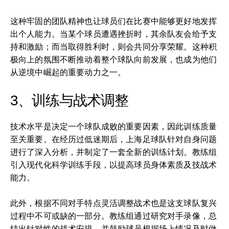
这种牢固的团队精神也让球员们在比赛中能够更好地发挥
出个人能力。当某个球员遭遇挫折时，其余队友会给予支
持和激励；而当取得胜利时，则会共同分享荣耀。这种积
极向上的氛围不断推动着整个球队向前发展，也成为他们
从逆境中崛起的重要动力之一。
3、训练与战术调整
技术水平是决定一个球队成败的重要因素，因此训练质量
至关重要。在经历过低迷期后，上海足球队针对自身问题
进行了深入分析，并制定了一套全新的训练计划。教练组
引入现代化科学训练手段，以提高球员身体素质及技战术
能力。
此外，根据不同对手特点灵活调整战术也是这支球队复兴
过程中不可或缺的一部分。教练组通过研究对手录像，总
结出针对性的战术安排，并鼓励球员根据场上情况及时做