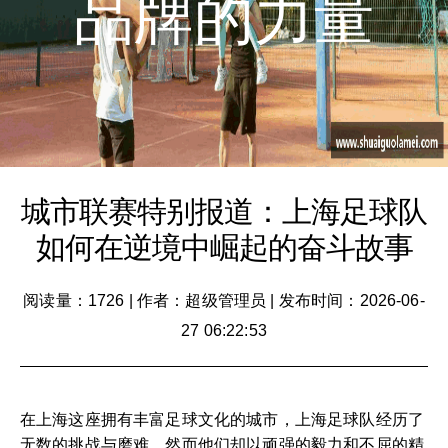
品牌的力量
城市联赛特别报道：上海足球队
如何在逆境中崛起的奋斗故事
阅读量：1726
|
作者：超级管理员
|
发布时间：2026-06-
27 06:22:53
在上海这座拥有丰富足球文化的城市，上海足球队经历了
无数的挑战与磨难，然而他们却以顽强的毅力和不屈的精