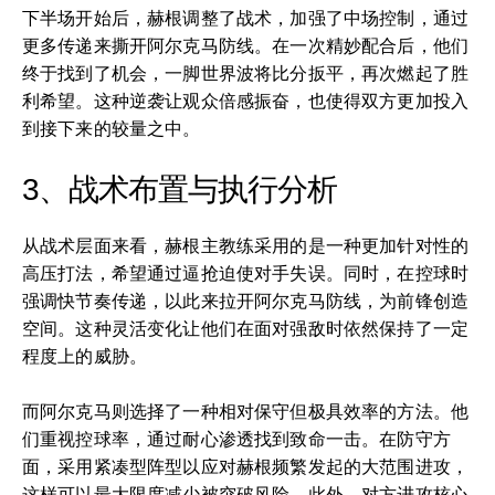
下半场开始后，赫根调整了战术，加强了中场控制，通过
更多传递来撕开阿尔克马防线。在一次精妙配合后，他们
终于找到了机会，一脚世界波将比分扳平，再次燃起了胜
利希望。这种逆袭让观众倍感振奋，也使得双方更加投入
到接下来的较量之中。
3、战术布置与执行分析
从战术层面来看，赫根主教练采用的是一种更加针对性的
高压打法，希望通过逼抢迫使对手失误。同时，在控球时
强调快节奏传递，以此来拉开阿尔克马防线，为前锋创造
空间。这种灵活变化让他们在面对强敌时依然保持了一定
程度上的威胁。
而阿尔克马则选择了一种相对保守但极具效率的方法。他
们重视控球率，通过耐心渗透找到致命一击。在防守方
面，采用紧凑型阵型以应对赫根频繁发起的大范围进攻，
这样可以最大限度减少被突破风险。此外，对方进攻核心