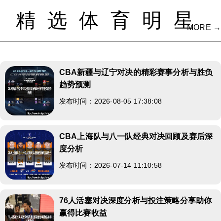
精选体育明星
MORE →
CBA新疆与辽宁对决的精彩赛事分析与胜负
趋势预测
发布时间：2026-08-05 17:38:08
CBA上海队与八一队经典对决回顾及赛后深
度分析
发布时间：2026-07-14 11:10:58
76人活塞对决深度分析与投注策略分享助你
赢得比赛收益