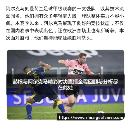
阿尔克马则是荷兰足球甲级联赛的一支强队，以其技术流
派闻名。他们拥有众多年轻潜力股，球队整体实力不容小
觑。本赛季以来，阿尔克马展现了良好的竞技状态，不仅
在国内赛事中表现出色，还在欧洲赛场上也有所斩获。本
次面对赫根，他们期待能够延续胜利势头。