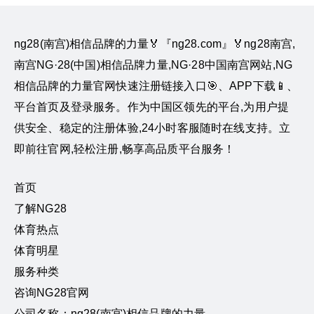
ng28(南宫)相信品牌的力量🏅『ng28.com』🏅ng28南宫,
南宫NG·28(中国)相信品牌力量,NG·28中国南宫网站,NG
相信品牌的力量官网快速注册链接入口🎯、APP下载📱、
平台首页及登录服务。作为中国区领先的平台,为用户提
供安全、稳定的注册体验,24小时客服随时在线支持。立
即前往官网,轻松注册,畅享高品质平台服务！
首页
了解NG28
体育热点
体育明星
服务种类
咨询NG28官网
公司名称：ng28(南宫)相信品牌的力量