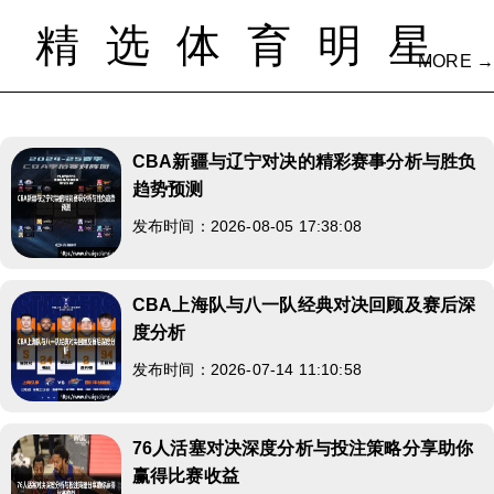
精选体育明星
MORE →
CBA新疆与辽宁对决的精彩赛事分析与胜负
趋势预测
发布时间：2026-08-05 17:38:08
CBA上海队与八一队经典对决回顾及赛后深
度分析
发布时间：2026-07-14 11:10:58
76人活塞对决深度分析与投注策略分享助你
赢得比赛收益