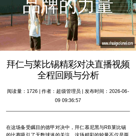
品牌的力量
拜仁与莱比锡精彩对决直播视频
全程回顾与分析
阅读量：1726
|
作者：超级管理员
|
发布时间：2026-06-
09 09:36:57
在这场备受瞩目的德甲对决中，拜仁慕尼黑与RB莱比锡
的比赛吸引了无数球迷的关注。这场精彩的较量不仅是两