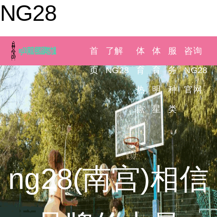
NG28
首
了解
体
体
服
咨询
页
NG28
育
育
务
NG28
热
明
种
官网
点
星
类
ng28(南宫)相信