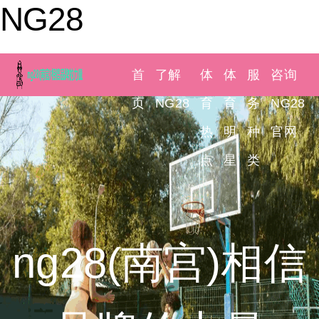
NG28
首
了解
体
体
服
咨询
页
NG28
育
育
务
NG28
热
明
种
官网
点
星
类
ng28(南宫)相信