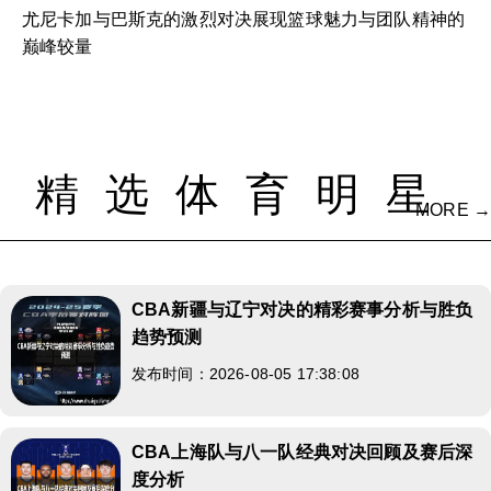
尤尼卡加与巴斯克的激烈对决展现篮球魅力与团队精神的
巅峰较量
精选体育明星
MORE →
CBA新疆与辽宁对决的精彩赛事分析与胜负
趋势预测
发布时间：2026-08-05 17:38:08
CBA上海队与八一队经典对决回顾及赛后深
度分析