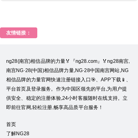
友情链接：
ng28(南宫)相信品牌的力量🏅『ng28.com』🏅ng28南宫,
南宫NG·28(中国)相信品牌力量,NG·28中国南宫网站,NG
相信品牌的力量官网快速注册链接入口🎯、APP下载📱、
平台首页及登录服务。作为中国区领先的平台,为用户提
供安全、稳定的注册体验,24小时客服随时在线支持。立
即前往官网,轻松注册,畅享高品质平台服务！
首页
了解NG28