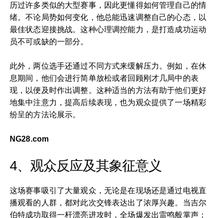
历过许多类似的大型赛事，因此更懂得如何管理自己的情
绪。不论局势如何变化，他总能迅速调整自己的心态，以
最佳状态迎接挑战。这种心理调控能力，是打造成功运动
员不可或缺的一部分。
此外，两位选手还通过不同方式来缓解压力。例如，在休
息期间，他们会进行简单放松或者回顾刚才几局中的表
现，以便及时作出调整。这种适当的方法有助于他们更好
地集中注意力，提高后续表现，也为观众提供了一场精彩
纷呈的方法论展示。
NG28.com
4、观众反应及其象征意义
这场赛事吸引了大量观众，无论是在现场还是通过电视直
播观看的人群，都对此次交锋表达出了浓厚兴趣。当吉尔
伯特成功取得一杆漂亮进攻时，全场爆发出雷鸣般掌声；