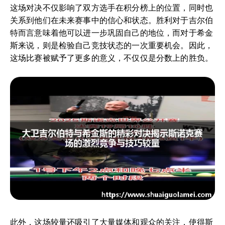
这场对决不仅影响了双方选手在积分榜上的位置，同时也
关系到他们在未来赛事中的信心和状态。胜利对于吉尔伯
特而言意味着他可以进一步巩固自己的地位，而对于希金
斯来说，则是检验自己竞技状态的一次重要机会。因此，
这场比赛被赋予了更多的意义，不仅仅是分数上的胜负。
此外，这场较量还吸引了大量媒体和观众的关注，使得斯