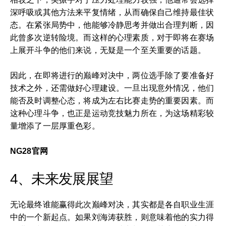
深呼吸或其他方法来平复情绪，从而确保自己维持最佳状
态。在紧张局势中，他能够冷静思考并做出合理判断，因
此曾多次逆转险境。而这样的心理素质，对于即将在赛场
上展开斗争的他们来说，无疑是一个至关重要的话题。
因此，在即将进行的巅峰对决中，两位选手除了要准备好
技术之外，还需做好心理建设。一旦出现意外情况，他们
能否及时调整心态，将成为左右比赛走势的重要因素。而
这种心理斗争，也正是运动竞技魅力所在，为这场精彩较
量增添了一层厚重色彩。
NG28官网
4、未来发展展望
无论最终谁能赢得此次巅峰对决，其实都是各自职业生涯
中的一个新起点。如果刘海涛获胜，则意味着他的实力得