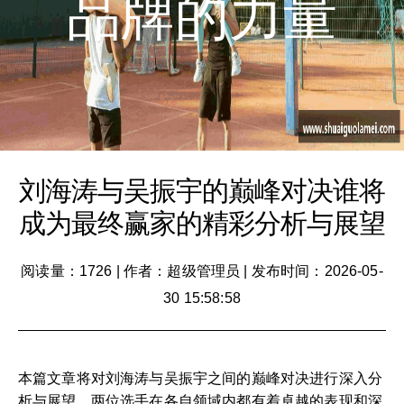
品牌的力量
刘海涛与吴振宇的巅峰对决谁将
成为最终赢家的精彩分析与展望
阅读量：1726
|
作者：超级管理员
|
发布时间：2026-05-
30 15:58:58
本篇文章将对刘海涛与吴振宇之间的巅峰对决进行深入分
析与展望。两位选手在各自领域内都有着卓越的表现和深