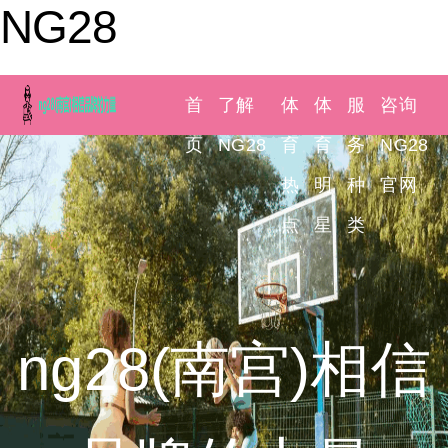
NG28
首
了解
体
体
服
咨询
页
NG28
育
育
务
NG28
热
明
种
官网
点
星
类
ng28(南宫)相信