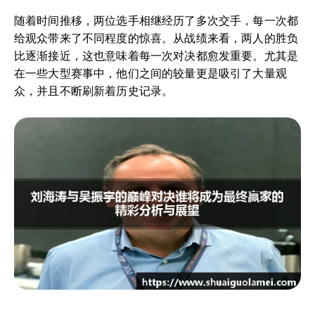
随着时间推移，两位选手相继经历了多次交手，每一次都
给观众带来了不同程度的惊喜。从战绩来看，两人的胜负
比逐渐接近，这也意味着每一次对决都愈发重要。尤其是
在一些大型赛事中，他们之间的较量更是吸引了大量观
众，并且不断刷新着历史记录。