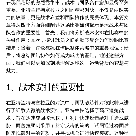
在现代足球的激烈竞争中，战术与团队合作愈加显得至关
重要。亚特兰特与塞拉亚之间的精彩对决，不仅是两队实
力的较量，更是战术布置和团队协作的完美体现。本篇文
章将从四个方面详细阐述这场比赛如何揭示足球战术与团
队合作的重要性。首先，我们将分析战术安排在比赛中的
关键作用；其次，探讨球员之间的默契配合如何影响比赛
结果；接着，讨论教练在球队整体策略中的重要地位；最
后，将总结团结协作如何成为成功的基础。通过这些方
面，我们可以更加深刻地理解足球这一运动背后的智慧与
魅力。
1、战术安排的重要性
在亚特兰特与塞拉亚的对决中，两队教练针对彼此特点进
行了细致入微的战术安排。亚特兰特选择了高压逼抢战
术，旨在迅速夺回控球权，并利用快速反击给对手造成威
胁。而塞拉亚则采用了防守反击的策略，试图通过稳固后
防来抵御对手的进攻，并寻找机会进行快速突破。这种显