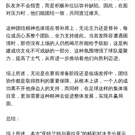
队友并不会指责，而是积极补位以弥补缺陷。因此，在面
对压力时，他们能团结一致，共同渡过难关。
这种团结精神也体现在替补席上，无论主力还是替补，每
位成员心系整个团队，全力支持彼此。当首发阵容遭遇困
境时，那些没有上场的人仍然竭尽所能给予鼓励，这是构
建成功文化不可或缺的一部分。这种氛围增强了球队凝聚
力，提高了士气，从而进一步推动着他们向胜利迈进。
综上所述，无论是在赛前准备阶段还是临场发挥中，团结
协作都是取得胜利的重要保障。从根本上讲，一个人的成
功离不开他身边人的支持，而同样，在足球这样的集体项
目里，更加需要这种精神去促进整体发展，实现共赢局
面。
总结：
综上所述，本次“亚特兰特与塞拉亚”的精彩对决充分展示