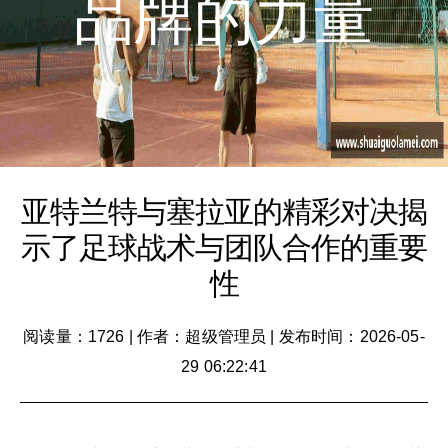
品牌的力量
亚特兰特与塞拉亚的精彩对决揭
示了足球战术与团队合作的重要
性
阅读量：1726
|
作者：超级管理员
|
发布时间：2026-05-
29 06:22:41