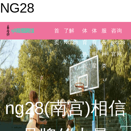
NG28
首
了解
体
体
服
咨询
页
NG28
育
育
务
NG28
热
明
种
官网
点
星
类
ng28(南宫)相信